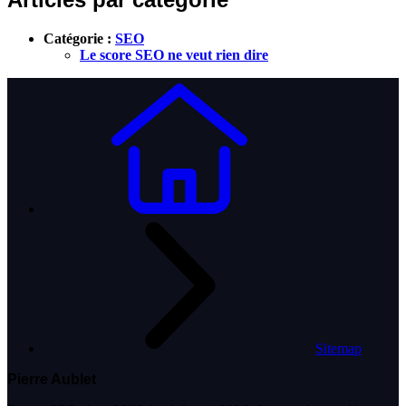
Catégorie :
SEO
Le score SEO ne veut rien dire
Sitemap
Pierre Aublet