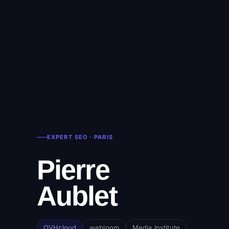
EXPERT SEO · PARIS
Pierre
Aublet
OVHcloud
webloom
Media Institute